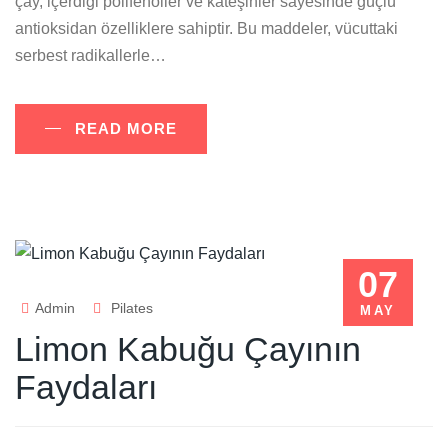
çay, içerdiği polifenoller ve kateşinler sayesinde güçlü
antioksidan özelliklere sahiptir. Bu maddeler, vücuttaki
serbest radikallerle…
READ MORE
07
Admin
Pilates
MAY
Limon Kabuğu Çayının
Faydaları